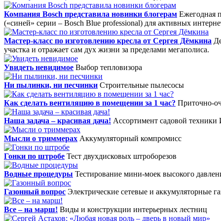
Компания Bosch представила новинки блогерам
Ежегодная п
(«синей» серии – Bosch Blue professional) для активных интер
Мастер-класс по изготовлению кресла от Сергея Дёмкина
Де
участка и отражает сам дух жизни за пределами мегаполиса.
Увидеть невидимое
Выбор тепловизора
Ни пылинки, ни песчинки
Строительные пылесосы
Как сделать вентиляцию в помещении за 1 час?
Приточно-оч
Наша задача – красивая дача!
Ассортимент садовой техники 
Мысли о триммерах
Аккумуляторный компромисс
Гонки по штробе
Тест двухдисковых штроборезов
Водные процедуры
Тестирование мини-моек высокого давлен
Газонный вопрос
Электрические сетевые и аккумуляторные г
Все – на марш!
Виды и конструкции интерьерных лестниц