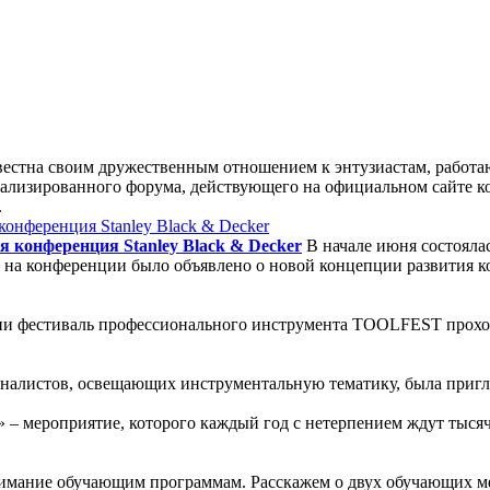
вестна своим дружественным отношением к энтузиастам, работ
ализированного форума, действующего на официальном сайте ко
.
 конференция Stanley Black & Decker
В начале июня состояла
ку на конференции было объявлено о новой концепции развития к
и фестиваль профессионального инструмента TOOLFEST проходит 
рналистов, освещающих инструментальную тематику, была пригла
» – мероприятие, которого каждый год с нетерпением ждут тысяч
нимание обучающим программам. Расскажем о двух обучающих мер