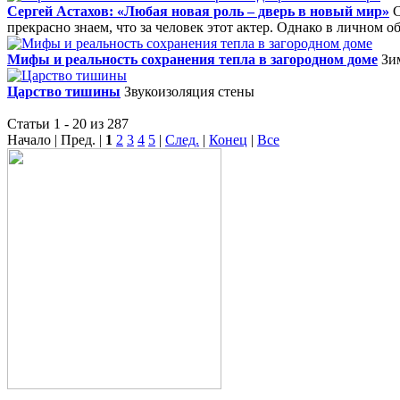
Сергей Астахов: «Любая новая роль – дверь в новый мир»
С
прекрасно знаем, что за человек этот актер. Однако в личном
Мифы и реальность сохранения тепла в загородном доме
Зи
Царство тишины
Звукоизоляция стены
Статьи 1 - 20 из 287
Начало | Пред. |
1
2
3
4
5
|
След.
|
Конец
|
Все