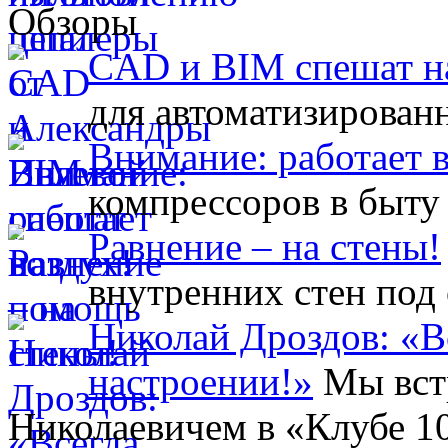
Обзоры
CAD и BIM спешат н
для автоматизирован
Внимание: работает 
компрессоров в быту
Равнение – на стены!
внутренних стен под
Николай Дроздов: «В
настроении!»
Мы вст
Николаевичем в «Клубе 1